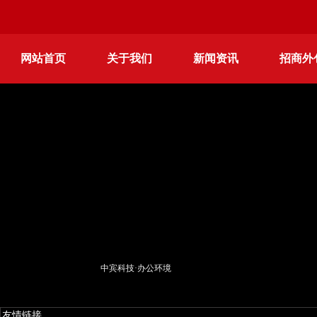
网站首页
关于我们
新闻资讯
招商外
更多服务
中宾科技·办公环境
友情链接