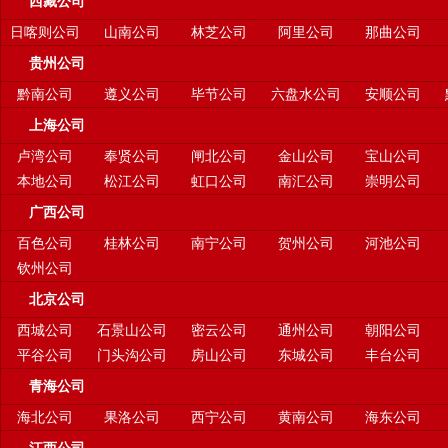
西藏公司
日喀则公司
山南公司
林芝公司
阿里公司
那曲公司
贵州公司
黔南公司
遵义公司
毕节公司
六盘水公司
安顺公司
上海公司
卢湾公司
奉贤公司
闸北公司
金山公司
宝山公司
本地公司
松江公司
虹口公司
南汇公司
崇明公司
广西公司
百色公司
桂林公司
南宁公司
贺州公司
河池公司
钦州公司
北京公司
西城公司
石景山公司
密云公司
通州公司
朝阳公司
平谷公司
门头沟公司
房山公司
东城公司
丰台公司
青海公司
海北公司
果洛公司
西宁公司
黄南公司
海东公司