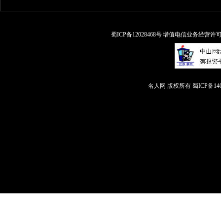
蜀ICP备12028468号 增值电信业务经营许可证:
名人网 版权所有
蜀ICP备14