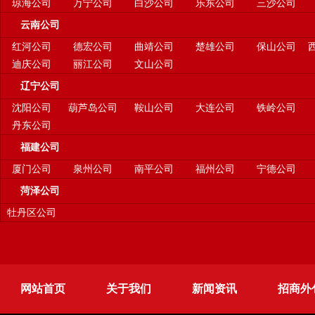
琼海公司
万宁公司
白沙公司
乐东公司
三沙公司
云南公司
红河公司
德宏公司
曲靖公司
楚雄公司
保山公司
迪庆公司
丽江公司
文山公司
辽宁公司
沈阳公司
葫芦岛公司
鞍山公司
大连公司
铁岭公司
丹东公司
福建公司
厦门公司
泉州公司
南平公司
福州公司
宁德公司
菏泽公司
牡丹区公司
网站首页
关于我们
新闻资讯
招商外