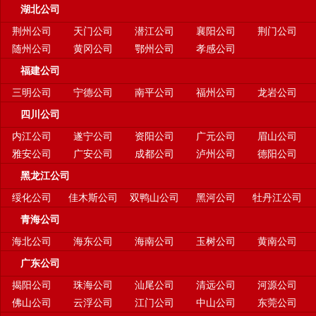
湖北公司
荆州公司
天门公司
潜江公司
襄阳公司
荆门公司
随州公司
黄冈公司
鄂州公司
孝感公司
福建公司
三明公司
宁德公司
南平公司
福州公司
龙岩公司
四川公司
内江公司
遂宁公司
资阳公司
广元公司
眉山公司
雅安公司
广安公司
成都公司
泸州公司
德阳公司
黑龙江公司
绥化公司
佳木斯公司
双鸭山公司
黑河公司
牡丹江公司
青海公司
海北公司
海东公司
海南公司
玉树公司
黄南公司
广东公司
揭阳公司
珠海公司
汕尾公司
清远公司
河源公司
佛山公司
云浮公司
江门公司
中山公司
东莞公司