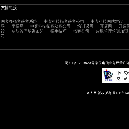
友情链接
网客多拓客获客系统
中宾科技拓客获客公司
中宾科技网站建设
界
学招网
中宾科技拓客获客公司
培训课网
开店网
开店
设
皮肤管理培训加盟
招生技巧
拓客公司
皮肤管理培训加盟
司
蜀ICP备12028468号 增值电信业务经营许可证:
名人网 版权所有
蜀ICP备14