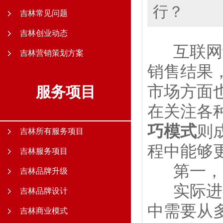
行？
吉林常见问题
吉林创业动态
互联网经
吉林营销策划方案
销售结果
市场方面
服务项目
在关注各
巧模式
则
吉林所有服务项目
程中能够
吉林服务项目
第一， 
吉林品牌升级
实际进
吉林品牌设计
中需要从
吉林商业模式