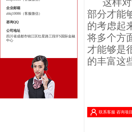
这样对
企业邮箱
部分才能
zbkj10086（客服微信）
咨询QQ
的考虑起
公司地址
将多个方
四川省成都市锦江区红星路三段IFS国际金融
中心
才能够是
的丰富这
联系客服 咨询项