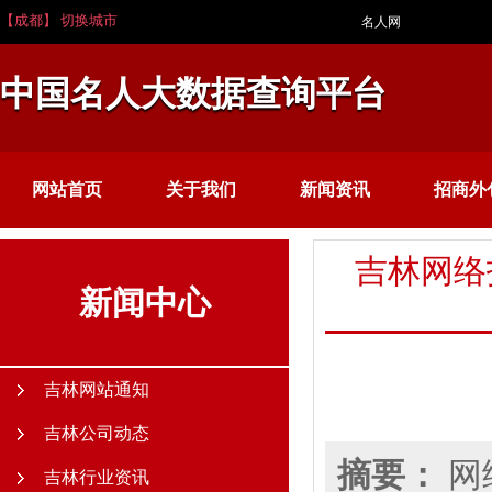
【成都】 切换城市
名人网
中国名人大数据查询平台
网站首页
关于我们
新闻资讯
招商外
吉林网络
新闻中心
吉林网站通知
吉林公司动态
摘要：
网
吉林行业资讯