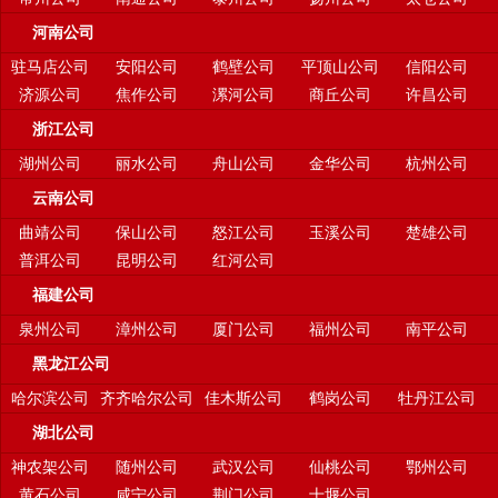
河南公司
驻马店公司
安阳公司
鹤壁公司
平顶山公司
信阳公司
济源公司
焦作公司
漯河公司
商丘公司
许昌公司
浙江公司
湖州公司
丽水公司
舟山公司
金华公司
杭州公司
云南公司
曲靖公司
保山公司
怒江公司
玉溪公司
楚雄公司
普洱公司
昆明公司
红河公司
福建公司
泉州公司
漳州公司
厦门公司
福州公司
南平公司
黑龙江公司
哈尔滨公司
齐齐哈尔公司
佳木斯公司
鹤岗公司
牡丹江公司
湖北公司
神农架公司
随州公司
武汉公司
仙桃公司
鄂州公司
黄石公司
咸宁公司
荆门公司
十堰公司